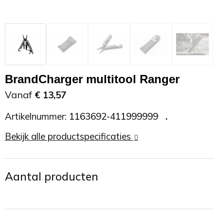
Zonnebrand
Promotietassen
Telefoonaccessoires
Zonnebrillen
Reisaccessoires
USB accessoires
Reistassen
USB hub
BrandCharger multitool Ranger
Rugtassen
Usb sticks
Vanaf
€ 13,57
Artikelnummer:
1163692-411999999
Rugzakken
Weerstations
Bekijk alle productspecificaties
Schoudertassen
Sporttassen
Aantal producten
Strandtassen