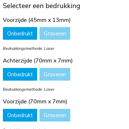
Toilettassen
Selecteer een bedrukking
Trekkoord rugzakken
Voorzijde (45mm x 13mm)
Onbedrukt
Graveren
Zakelijke tassen
Bedrukkingsmethode: Laser
Achterzijde (70mm x 7mm)
Onbedrukt
Graveren
Bedrukkingsmethode: Laser
Voorzijde (70mm x 7mm)
Onbedrukt
Graveren