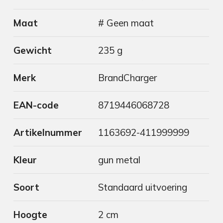
Maat
# Geen maat
Gewicht
235 g
Merk
BrandCharger
EAN-code
8719446068728
Artikelnummer
1163692-411999999
Kleur
gun metal
Soort
Standaard uitvoering
Hoogte
2 cm