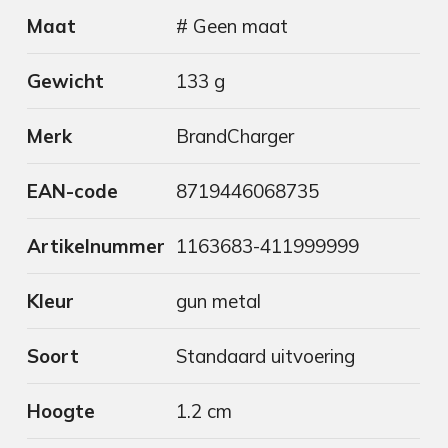
Maat
# Geen maat
Gewicht
133 g
Merk
BrandCharger
EAN-code
8719446068735
Artikelnummer
1163683-411999999
Kleur
gun metal
Soort
Standaard uitvoering
Hoogte
1.2 cm