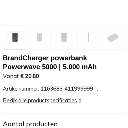
Zonnebrand
Promotietassen
Telefoonaccessoires
Zonnebrillen
Reisaccessoires
USB accessoires
Reistassen
USB hub
Rugtassen
Usb sticks
BrandCharger powerbank
Powerwave 5000 | 5.000 mAh
Rugzakken
Weerstations
Vanaf
€ 20,80
Schoudertassen
Artikelnummer:
1163683-411999999
Bekijk alle productspecificaties
Sporttassen
Strandtassen
Aantal producten