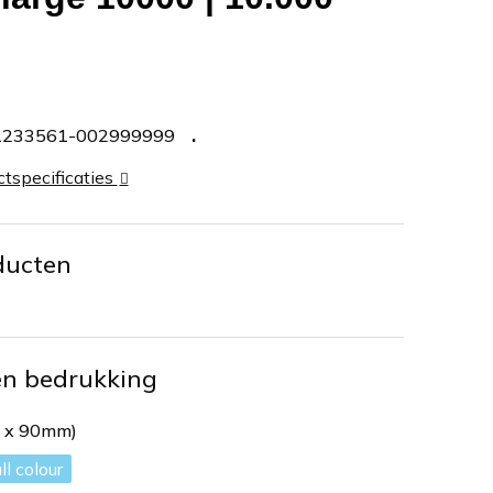
1233561-002999999
ctspecificaties
ducten
en bedrukking
m x 90mm)
ll colour