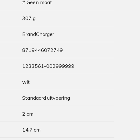
# Geen maat
307 g
BrandCharger
8719446072749
1233561-002999999
wit
Standaard uitvoering
2 cm
14.7 cm