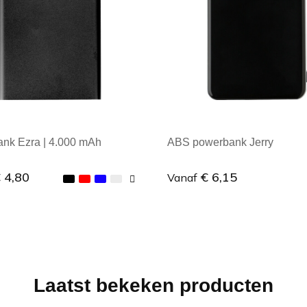
nk Ezra | 4.000 mAh
ABS powerbank Jerry
 4,80
€ 6,15
Vanaf
male afname: 1
Minimale afname: 1
Laatst bekeken producten