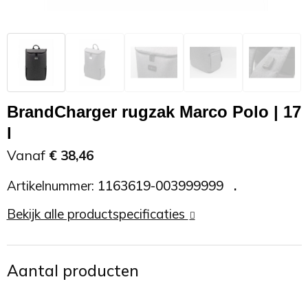
Zonnebrand
Promotietassen
Telefoonaccessoires
Zonnebrillen
Reisaccessoires
USB accessoires
Reistassen
USB hub
BrandCharger rugzak Marco Polo | 17
l
Rugtassen
Usb sticks
Vanaf
€ 38,46
Rugzakken
Weerstations
Artikelnummer:
1163619-003999999
Schoudertassen
Bekijk alle productspecificaties
Sporttassen
Aantal producten
Strandtassen