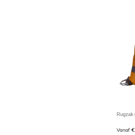
Minim
Rugzak m
€
Vanaf