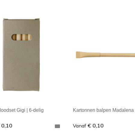
ale afname: 1
Minimale afname: 1
loodset Gigi | 6-delig
Kartonnen balpen Madalena
 0,10
€ 0,10
Vanaf