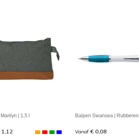
ale afname: 1
Minimale afname: 1
 Marilyn | 1,5 l
Balpen Swansea | Rubberen 
 1,12
€ 0,08
Vanaf