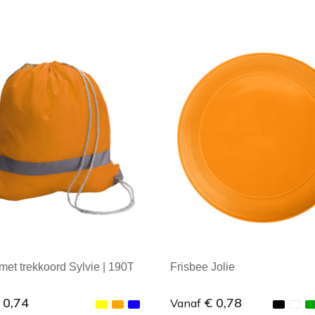
ale afname: 1
Minimale afname: 1
et trekkoord Sylvie | 190T
Frisbee Jolie
 0,74
€ 0,78
Vanaf