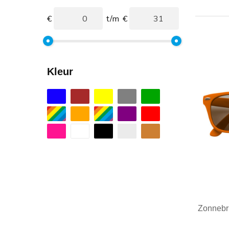
€
t/m
€
Kleur
Zonnebri