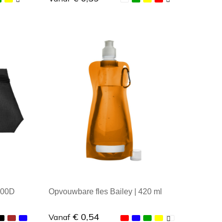
Minimale afname: 1
 600D
Opvouwbare fles Bailey | 420 ml
€ 0,54
Vanaf