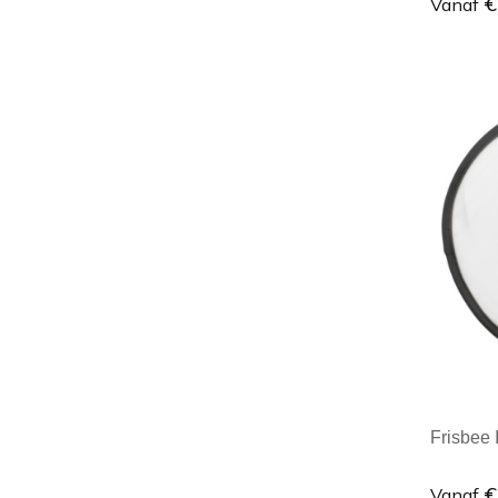
€
Vanaf
Minim
Frisbee 
€
Vanaf