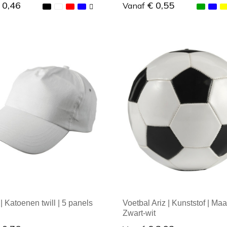
 0,46
€ 0,55
Vanaf
ale afname: 1
Minimale afname: 1
| Katoenen twill | 5 panels
Voetbal Ariz | Kunststof | Maat
Zwart-wit