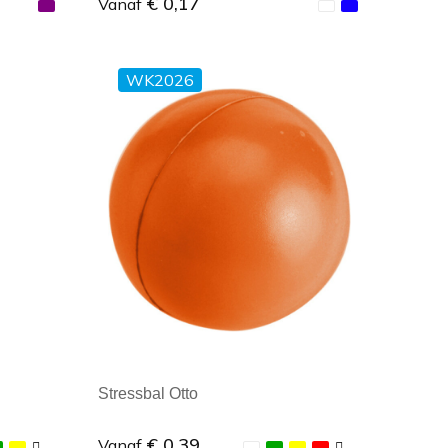
€ 0,17
Vanaf
WK2026
Minimale afname: 1
Stressbal Otto
€ 0,39
Vanaf