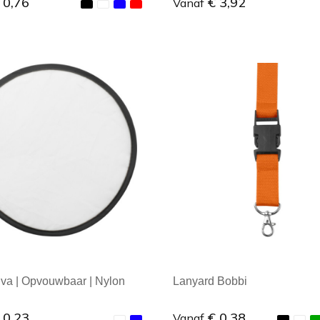
 0,76
€ 3,92
Vanaf
ale afname: 1
Minimale afname: 1
Iva | Opvouwbaar | Nylon
Lanyard Bobbi
 0,23
€ 0,38
Vanaf