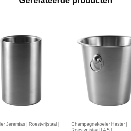
Gerelateerde producten
er Jeremias | Roestvrijstaal |
Champagnekoeler Hester |
Roestvrijstaal | 4,5 l