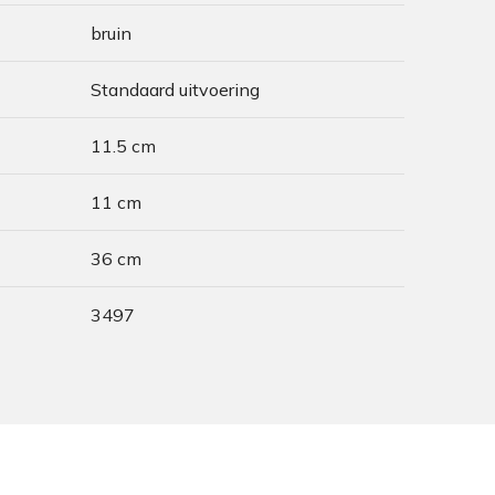
bruin
Standaard uitvoering
11.5 cm
11 cm
36 cm
3497