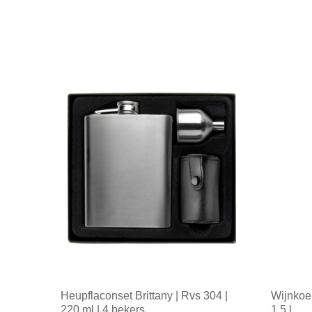
Heupflaconset Brittany | Rvs 304 |
Wijnkoel
220 ml | 4 bekers
1,5 l