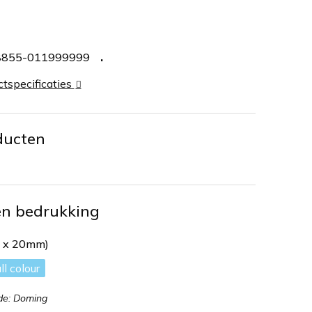
8855-011999999
ctspecificaties
ducten
en bedrukking
m x 20mm)
ll colour
de: Doming