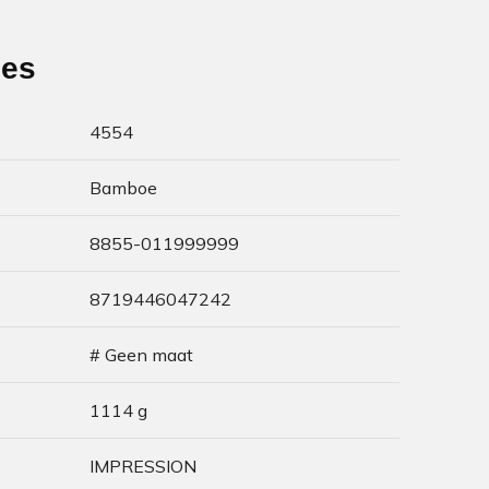
ies
4554
Bamboe
8855-011999999
8719446047242
# Geen maat
1114 g
IMPRESSION