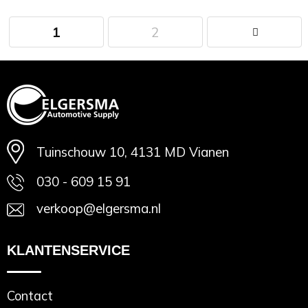
1
2
Minimale afname: 1
Tuinschouw 10, 4131 MD Vianen
030 - 609 15 91
verkoop@elgersma.nl
KLANTENSERVICE
Contact