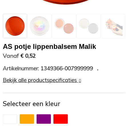
Zonnebrand
Promotietassen
Telefoonaccessoires
Zonnebrillen
Reisaccessoires
USB accessoires
Reistassen
USB hub
AS potje lippenbalsem Malik
Rugtassen
Usb sticks
Vanaf
€ 0,52
Artikelnummer:
1349366-007999999
Rugzakken
Weerstations
Bekijk alle productspecificaties
Schoudertassen
Sporttassen
Selecteer een kleur
Strandtassen