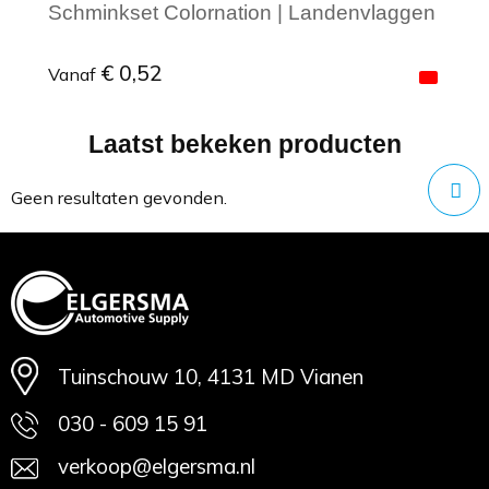
Schminkset Colornation | Landenvlaggen
€ 0,52
Vanaf
Laatst bekeken producten
Minimale afname: 1
Geen resultaten gevonden.
Tuinschouw 10, 4131 MD Vianen
030 - 609 15 91
verkoop@elgersma.nl