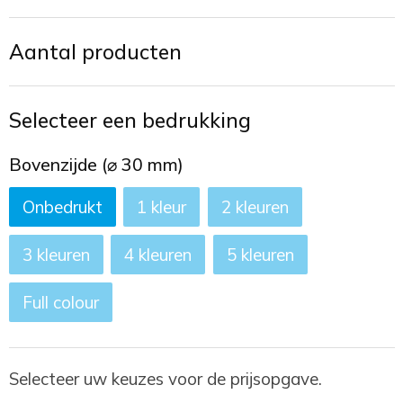
Toilettassen
Aantal producten
Trekkoord rugzakken
Zakelijke tassen
Selecteer een bedrukking
Bovenzijde (⌀ 30 mm)
Onbedrukt
1
2
3
4
5
Full colour
Selecteer uw keuzes voor de prijsopgave.