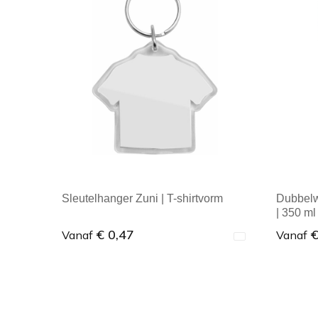
Sleutelhanger Zuni | T-shirtvorm
Dubbelw
| 350 ml
€ 0,47
€
Vanaf
Vanaf
Minimale afname: 1
Mini