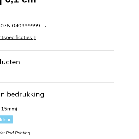
8078-040999999
ctspecificaties
ducten
en bedrukking
x 15mm)
: Pad Printing