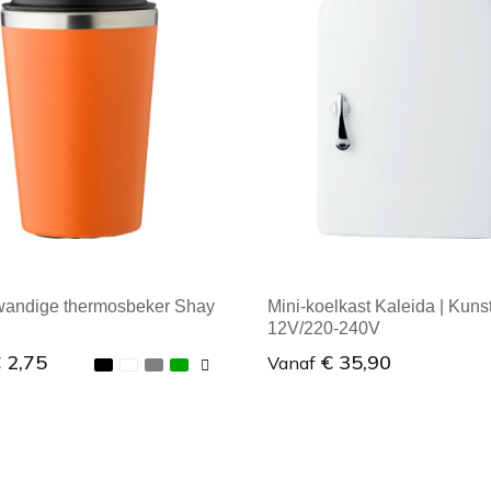
andige thermosbeker Shay
Mini-koelkast Kaleida | Kunst
12V/220-240V
 2,75
€ 35,90
Vanaf
male afname: 1
Minimale afname: 1