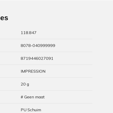
ies
118.847
8078-040999999
8719446027091
IMPRESSION
20 g
# Geen maat
PU Schuim