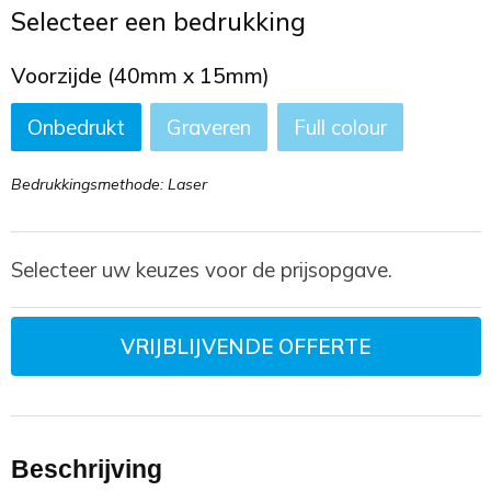
Toilettassen
Selecteer een bedrukking
Trekkoord rugzakken
Voorzijde (40mm x 15mm)
Onbedrukt
Graveren
Full colour
Zakelijke tassen
Bedrukkingsmethode: Laser
Selecteer uw keuzes voor de prijsopgave.
VRIJBLIJVENDE OFFERTE
Beschrijving