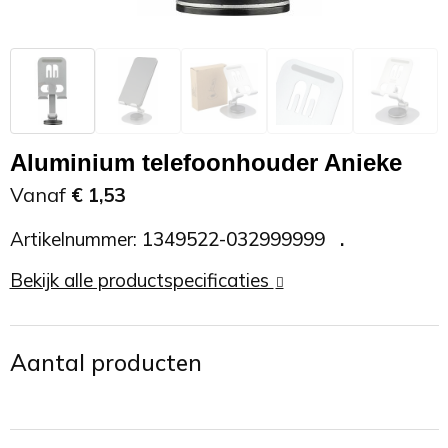
Zonnebrand
Promotietassen
Telefoonaccessoires
Zonnebrillen
Reisaccessoires
USB accessoires
Reistassen
USB hub
Aluminium telefoonhouder Anieke
Rugtassen
Usb sticks
Vanaf
€ 1,53
Artikelnummer:
1349522-032999999
Rugzakken
Weerstations
Bekijk alle productspecificaties
Schoudertassen
Sporttassen
Aantal producten
Strandtassen