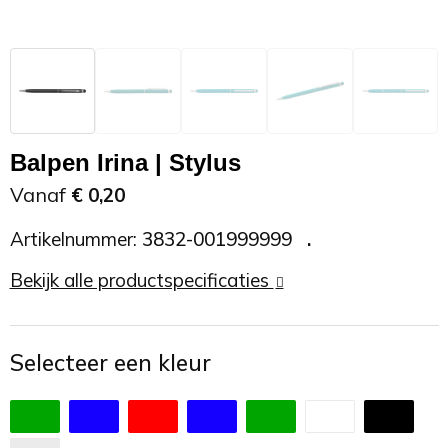
Zonnebrand
Promotietassen
Telefoonaccessoires
Zonnebrillen
Reisaccessoires
USB accessoires
Reistassen
USB hub
Balpen Irina | Stylus
Rugtassen
Usb sticks
Vanaf
€ 0,20
Artikelnummer:
3832-001999999
Rugzakken
Weerstations
Bekijk alle productspecificaties
Schoudertassen
Sporttassen
Selecteer een kleur
Strandtassen