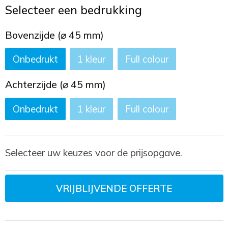
Toilettassen
Selecteer een bedrukking
Trekkoord rugzakken
Bovenzijde (⌀ 45 mm)
Onbedrukt
1
Full colour
Zakelijke tassen
Achterzijde (⌀ 45 mm)
Onbedrukt
1
Full colour
Selecteer uw keuzes voor de prijsopgave.
VRIJBLIJVENDE OFFERTE