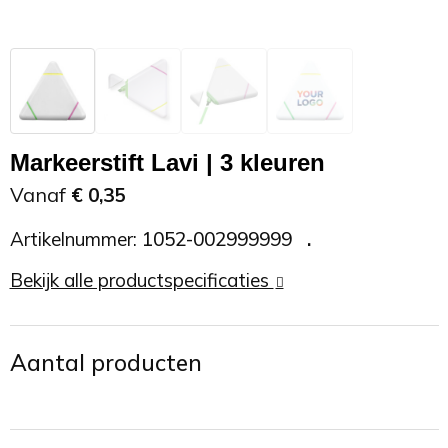
Zonnebrand
Promotietassen
Telefoonaccessoires
Zonnebrillen
Reisaccessoires
USB accessoires
Reistassen
USB hub
Markeerstift Lavi | 3 kleuren
Rugtassen
Usb sticks
Vanaf
€ 0,35
Artikelnummer:
1052-002999999
Rugzakken
Weerstations
Bekijk alle productspecificaties
Schoudertassen
Sporttassen
Aantal producten
Strandtassen