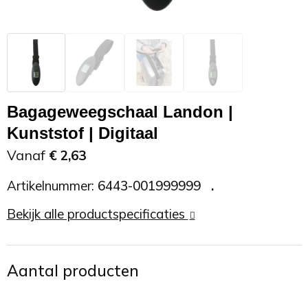
Zonnebrand
Promotietassen
Telefoonaccessoires
Zonnebrillen
Reisaccessoires
USB accessoires
Reistassen
USB hub
Bagageweegschaal Landon |
Kunststof | Digitaal
Rugtassen
Usb sticks
Vanaf
€ 2,63
Rugzakken
Weerstations
Artikelnummer:
6443-001999999
Schoudertassen
Bekijk alle productspecificaties
Sporttassen
Aantal producten
Strandtassen