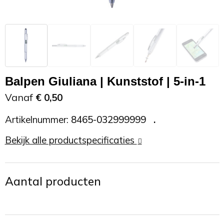
Zonnebrand
Promotietassen
Telefoonaccessoires
Zonnebrillen
Reisaccessoires
USB accessoires
Reistassen
USB hub
Balpen Giuliana | Kunststof | 5-in-1
Rugtassen
Usb sticks
Vanaf
€ 0,50
Artikelnummer:
8465-032999999
Rugzakken
Weerstations
Bekijk alle productspecificaties
Schoudertassen
Sporttassen
Aantal producten
Strandtassen