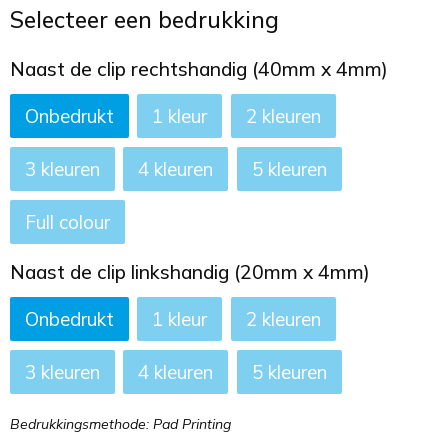
Toilettassen
Selecteer een bedrukking
Trekkoord rugzakken
Naast de clip rechtshandig (40mm x 4mm)
Onbedrukt
1
2
Zakelijke tassen
3
4
5
Full colour
Naast de clip linkshandig (20mm x 4mm)
Onbedrukt
1
2
3
4
5
Bedrukkingsmethode: Pad Printing