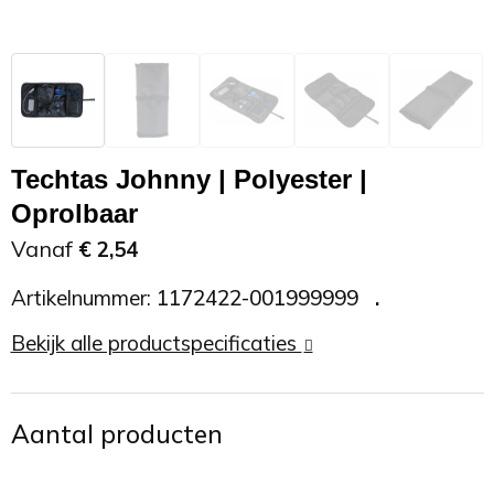
Zonnebrand
Promotietassen
Telefoonaccessoires
Zonnebrillen
Reisaccessoires
USB accessoires
Reistassen
USB hub
Techtas Johnny | Polyester |
Oprolbaar
Rugtassen
Usb sticks
Vanaf
€ 2,54
Rugzakken
Weerstations
Artikelnummer:
1172422-001999999
Schoudertassen
Bekijk alle productspecificaties
Sporttassen
Aantal producten
Strandtassen